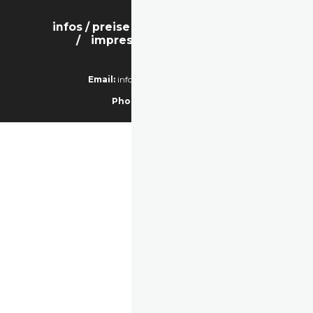
infos / preise
bilder
kontakt
impressum / datenschutz
Email:
info@hochzeitsphoto.com
Phone:
0172.2571508