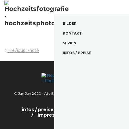
BILDER
KONTAKT
SERIEN
Previous Photo
Next Photo
INFOS / PREISE
© Jan Jan 2020 - Alle Bilder sind urheberrechtlich geschützt.
infos / preise
bilder
kontakt
impressum / datenschutz