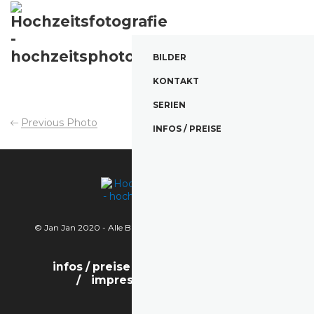
BILDER
KONTAKT
SERIEN
Previous Photo
Next Photo
INFOS / PREISE
© Jan Jan 2020 - Alle Bilder sind urheberrechtlich geschützt.
infos / preise
bilder
kontakt
impressum / datenschutz