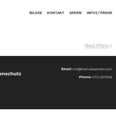
BILDER
KONTAKT
SERIEN
INFOS / PREISE
Next Photo
Email:
info@hochzeitsphoto.com
enschutz
Phone:
0172.2571508