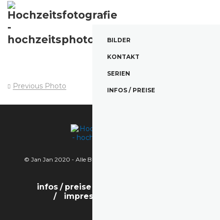
BILDER
KONTAKT
SERIEN
Previous Photo
Next Photo
INFOS / PREISE
© Jan Jan 2020 - Alle Bilder sind urheberrechtlich geschützt.
infos / preise
bilder
kontakt
impressum / datenschutz