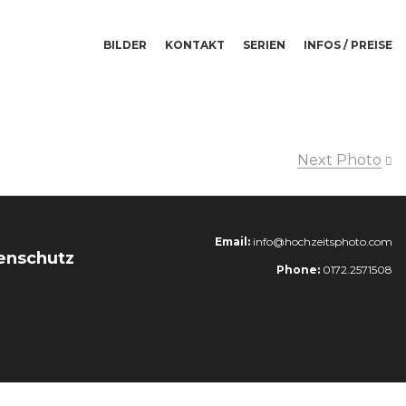
BILDER
KONTAKT
SERIEN
INFOS / PREISE
Next Photo
Email:
info@hochzeitsphoto.com
enschutz
Phone:
0172.2571508