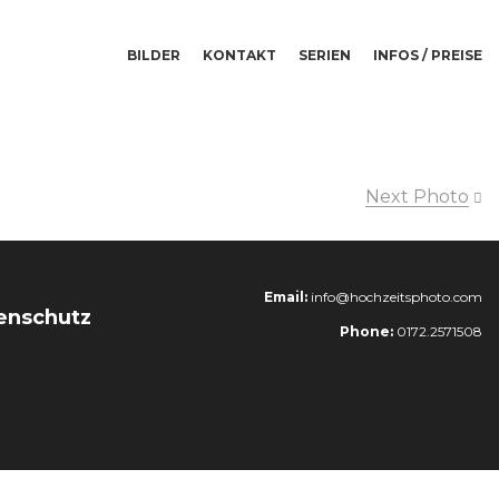
BILDER
KONTAKT
SERIEN
INFOS / PREISE
Next Photo
Email:
info@hochzeitsphoto.com
enschutz
Phone:
0172.2571508