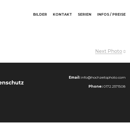
BILDER
KONTAKT
SERIEN
INFOS / PREISE
Next Photo
Email:
info@hochzeitsphoto.com
enschutz
Phone:
0172.2571508