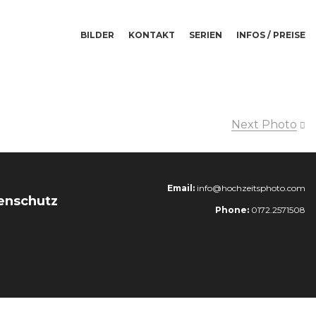
BILDER
KONTAKT
SERIEN
INFOS / PREISE
Next Photo
Email:
info@hochzeitsphoto.com
enschutz
Phone:
0172.2571508