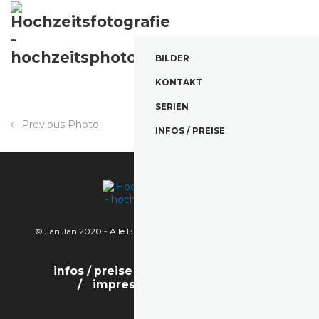
BILDER
KONTAKT
SERIEN
Previous Photo
Next Photo
INFOS / PREISE
© Jan Jan 2020 - Alle Bilder sind urheberrechtlich geschützt.
infos / preise
bilder
kontakt
impressum / datenschutz