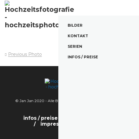
BILDER
KONTAKT
SERIEN
Previous Photo
Next Photo
INFOS / PREISE
© Jan Jan 2020 - Alle Bilder sind urheberrechtlich geschützt.
infos / preise
bilder
kontakt
impressum / datenschutz