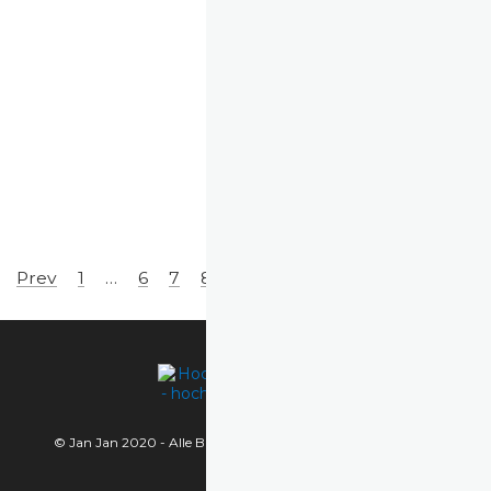
Prev
1
…
6
7
8
9
10
11
© Jan Jan 2020 - Alle Bilder sind urheberrechtlich geschützt.