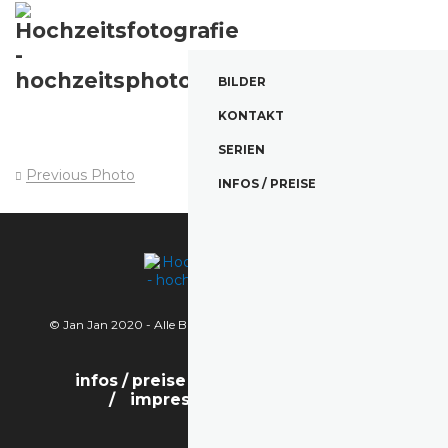
BILDER
KONTAKT
SERIEN
Previous Photo
Next Photo
INFOS / PREISE
© Jan Jan 2020 - Alle Bilder sind urheberrechtlich geschützt.
infos / preise
bilder
kontakt
impressum / datenschutz