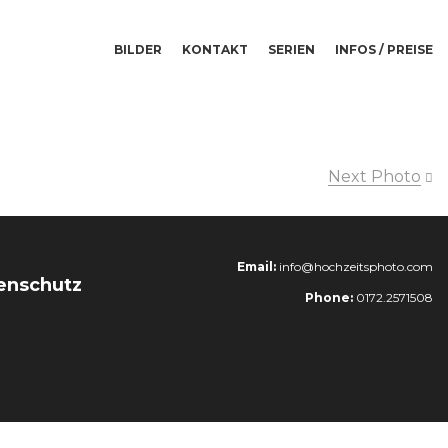
BILDER
KONTAKT
SERIEN
INFOS / PREISE
Next Photo
Email:
info@hochzeitsphoto.com
enschutz
Phone:
0172.2571508