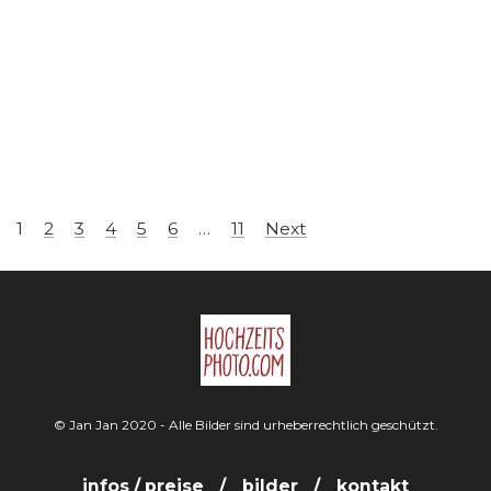
1
2
3
4
5
6
…
11
Next
© Jan Jan 2020 - Alle Bilder sind urheberrechtlich geschützt.
infos / preise
bilder
kontakt